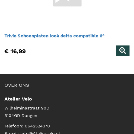
Trivio Schoenplaten look delta compatible 6°
€ 16,99
OVER ONS
Atelier Velo
Wilhelminastraat 90D
5104GD
Dongen
Telefoon:
0642524370
E-mail:
info@Ateliervelo.nl