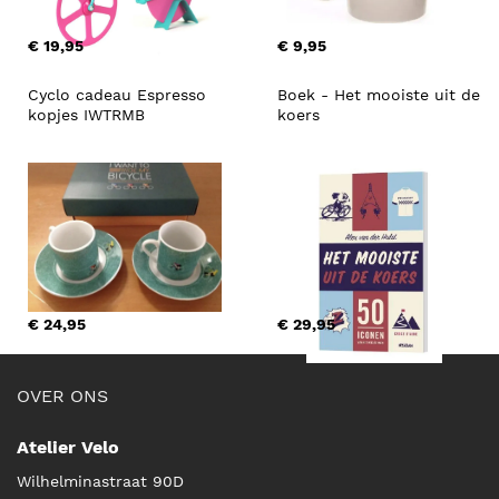
€ 19,95
€ 9,95
Cyclo cadeau Espresso 
Boek - Het mooiste uit de 
kopjes IWTRMB
koers
€ 24,95
€ 29,95
OVER ONS
Atelier Velo
Wilhelminastraat 90D