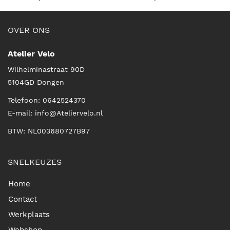
OVER ONS
Atelier Velo
Wilhelminastraat 90D
5104GD
Dongen
Telefoon:
0642524370
E-mail:
info@Ateliervelo.nl
BTW: NL003680727B97
SNELKEUZES
Home
Contact
Werkplaats
Webshop