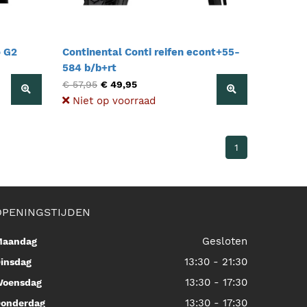
o G2
Continental Conti reifen econt+55-
584 b/b+rt
€ 57,95
€ 49,95
Niet op voorraad
1
OPENINGSTIJDEN
Gesloten
aandag
13:30 - 21:30
insdag
13:30 - 17:30
oensdag
13:30 - 17:30
onderdag