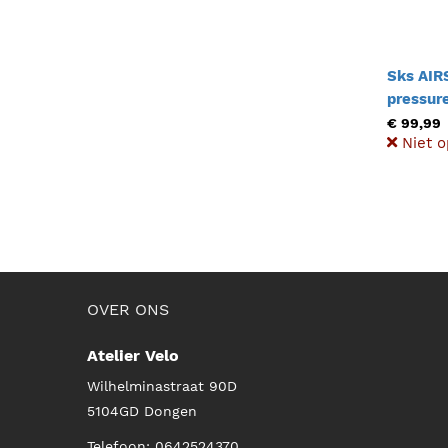
Sks AIRS
pressur
8.3 BAR 
€ 99,99
Niet o
OVER ONS
Atelier Velo
Wilhelminastraat 90D
5104GD
Dongen
Telefoon:
0642524370