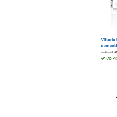
Vittoria
competit
48mm) 
€ 8,99
€
Op vo