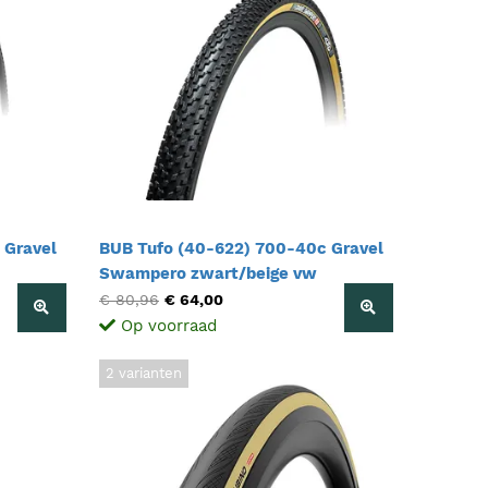
 Gravel
BUB Tufo (40-622) 700-40c Gravel
Swampero zwart/beige vw
€ 80,96
€ 64,00
Op voorraad
2 varianten