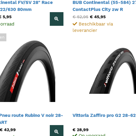
tinental FV/SV 28" Race
BUB Continental (55-584) 27
622/630 80mm
ContactPlus City zw R
€ 5,95
€ 52,95
€ 45,95
orraad
Beschikbaar via
leverancier
ten
 Pneu route Rubino V noir 28-
Vittoria Zaffiro pro G2 28-
ART
€ 42,99
€ 28,99
Op voorraad