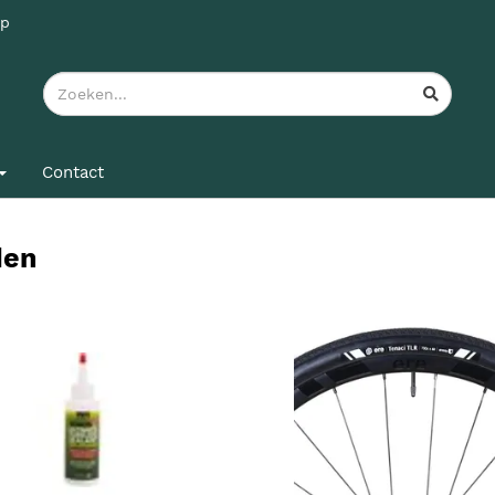
pp
Contact
den