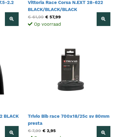
.5-2.2
Vittoria Race Corsa N.EXT 28-622
BLACK/BLACK/BLACK
€ 61,99
€ 57,99
Op voorraad
622 BLACK
Trivio Bib race 700x18/25c sv 80mm
presta
€ 7,99
€ 2,95