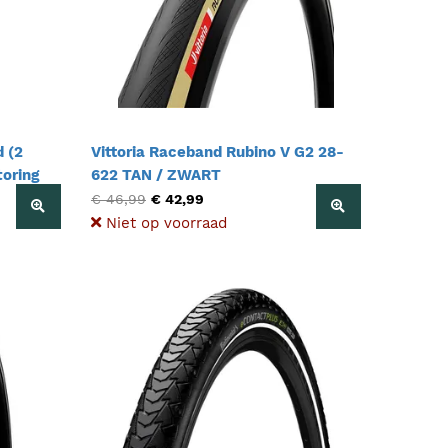
 (2
Vittoria Raceband Rubino V G2 28-
toring
622 TAN / ZWART
 Rim
€ 46,99
€ 42,99
Niet op voorraad