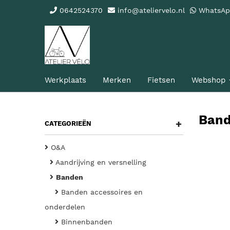
0642524370
info@ateliervelo.nl
WhatsA
Werkplaats
Merken
Fietsen
Webshop
Ban
+
CATEGORIEËN
O&A
Aandrijving en versnelling
Banden
Banden accessoires en
onderdelen
Binnenbanden