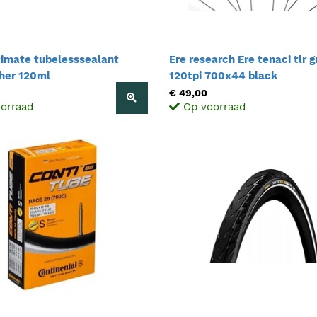
ltimate tubelesssealant
Ere research Ere tenaci tlr g
sher 120ml
120tpi 700x44 black
€ 49,00
orraad
Op voorraad