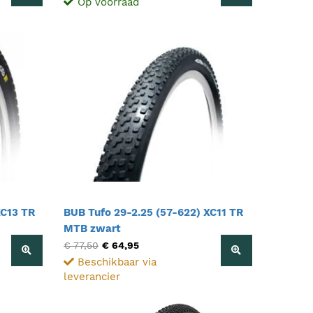
Op voorraad
XC13 TR
BUB Tufo 29-2.25 (57-622) XC11 TR
MTB zwart
€ 77,50
€ 64,95
Beschikbaar via
leverancier