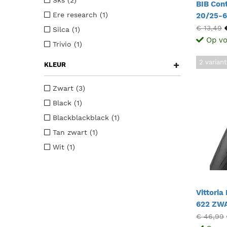
Sks (2)
BIB Con
Ere research (1)
20/25-
€ 13,49
Silca (1)
Op vo
Trivio (1)
2 varian
+
KLEUR
Zwart (3)
Black (1)
Blackblackblack (1)
Tan zwart (1)
Wit (1)
Vittoria
622 ZW
€ 46,99