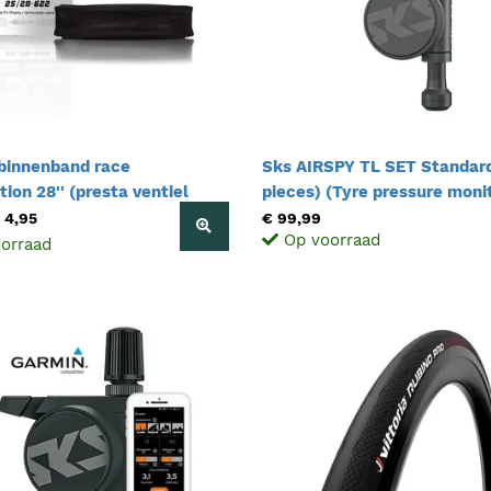
 binnenband race
Sks AIRSPY TL SET Standard
ion 28'' (presta ventiel
pieces) (Tyre pressure moni
25/28
system for Tubeless tyres -
 4,95
€ 99,99
Op voorraad
Height 18-25 mm)
orraad