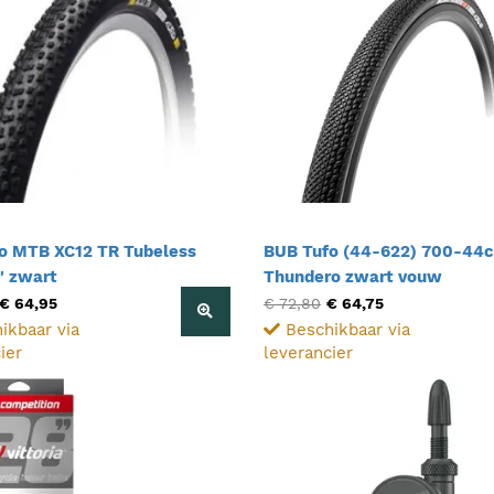
o MTB XC12 TR Tubeless
BUB Tufo (44-622) 700-44c
" zwart
Thundero zwart vouw
€ 64,95
€ 72,80
€ 64,75
ikbaar via
Beschikbaar via
ier
leverancier