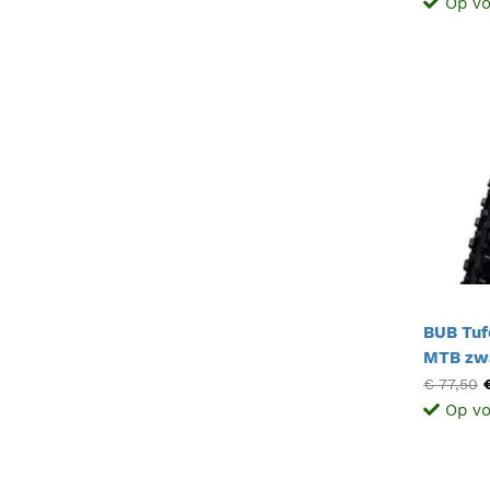
Op vo
BUB Tuf
MTB zw
€ 77,50
Op vo