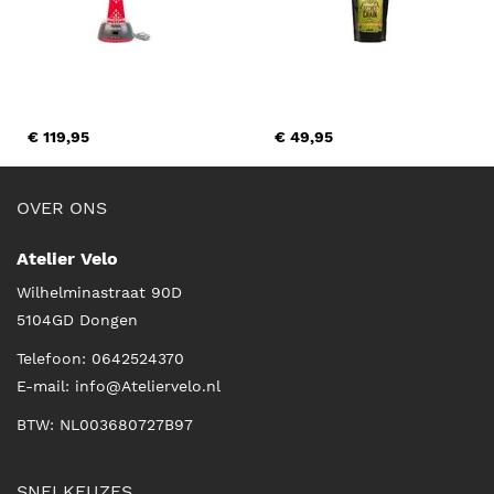
€ 119,95
€ 49,95
OVER ONS
Atelier Velo
Wilhelminastraat 90D
5104GD
Dongen
Telefoon:
0642524370
E-mail:
info@Ateliervelo.nl
BTW: NL003680727B97
SNELKEUZES