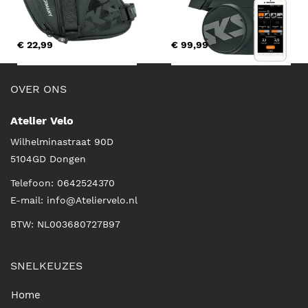
€ 22,99
€ 99,99
OVER ONS
Atelier Velo
Wilhelminastraat 90D
5104GD
Dongen
Telefoon:
0642524370
E-mail:
info@Ateliervelo.nl
BTW: NL003680727B97
SNELKEUZES
Home