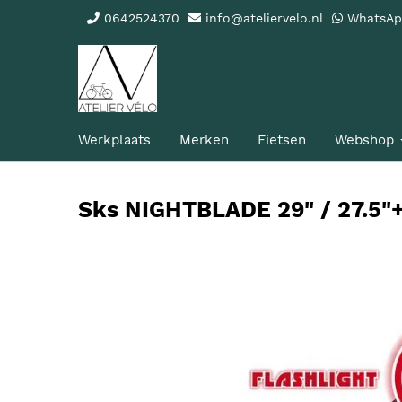
0642524370
info@ateliervelo.nl
WhatsA
Werkplaats
Merken
Fietsen
Webshop
Sks NIGHTBLADE 29" / 27.5"+