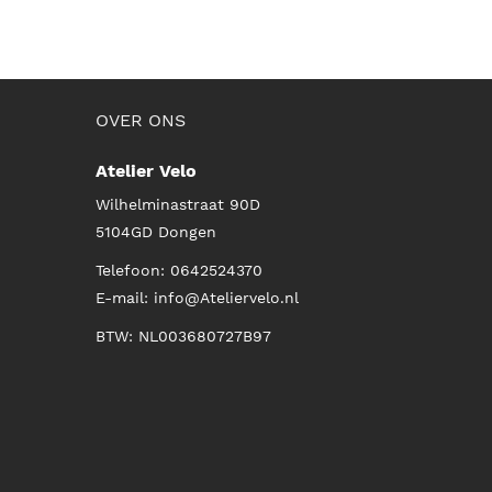
OVER ONS
Atelier Velo
Wilhelminastraat 90D
5104GD
Dongen
Telefoon:
0642524370
E-mail:
info@Ateliervelo.nl
BTW: NL003680727B97