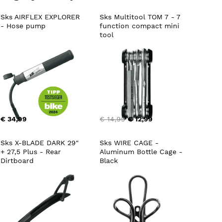
Sks AIRFLEX EXPLORER 
Sks Multitool TOM 7 - 7 
- Hose pump
function compact mini 
tool
€ 34,99
€ 14,99
€ 12,99
Sks X-BLADE DARK 29" 
Sks WIRE CAGE - 
+ 27,5 Plus - Rear 
Aluminum Bottle Cage - 
Dirtboard
Black