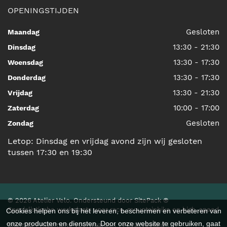
OPENINGSTIJDEN
Gesloten
Maandag
13:30 - 21:30
Dinsdag
13:30 - 17:30
Woensdag
13:30 - 17:30
Donderdag
13:30 - 21:30
Vrijdag
10:00 - 17:00
Zaterdag
Gesloten
Zondag
Letop: Dinsdag en vrijdag avond zijn wij gesloten
tussen 17:30 en 19:30
© 2026 Atelier Velo. Ondersteund door
SitePack ®
Specialistische werkplaats voor race, mountainbike en high-speed
Cookies helpen ons bij het leveren, beschermen en verbeteren van
onze producten en diensten. Door onze website te gebruiken, gaat
Sitemap
Algemene voorwaarden
Privacybeleid