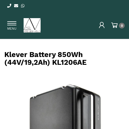
Toggle
0
MENU
navigation
Klever Battery 850Wh
(44V/19,2Ah) KL1206AE